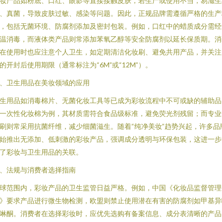
妆产品如粉底、口红、眼影等直接接触皮肤，若生产或使用不当，易滋生
、真菌，导致皮肤过敏、感染等问题。因此，正规品牌需遵循严格的生产
，包括无菌环境、防腐剂添加及密封包装。例如，口红中的蜡质成分需经
温消毒，而液体类产品则常添加苯氧乙醇等安全防腐剂以延长保质期。消
在使用时也应注意个人卫生，如定期清洁化妆刷、避免共用产品，并关注
的开封后使用期限（通常标注为“6M”或“12M”）。
、卫生用品在美妆领域的应用
生用品如消毒棉片、无菌化妆工具等已成为彩妆流程中不可或缺的辅助品
一次性化妆棉为例，其材质需符合食品级标准，避免荧光剂残留；而专业
刷则常采用抗菌纤维，减少细菌滋生。随着“纯净美妆”趋势兴起，许多品
始推出无添加、低刺激的彩妆产品，强调成分透明与环保包装，这进一步
了彩妆与卫生用品的关联。
、法规与消费者选择指南
球范围内，彩妆产品的卫生监管日益严格。例如，中国《化妆品监督管理
》要求产品进行微生物检测，欧盟则禁止使用潜在有害的防腐剂如甲基异
啉酮。消费者在选择彩妆时，应优先选购有备案信息、成分表清晰的产品