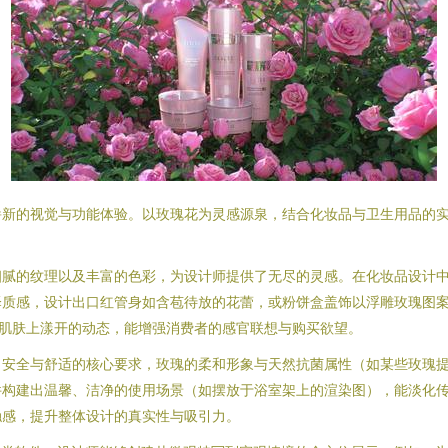
的视觉与功能体验。以玫瑰花为灵感源泉，结合化妆品与卫生用品的实用需
细腻的纹理以及丰富的色彩，为设计师提供了无尽的灵感。在化妆品设计
泽质感，设计出口红管身如含苞待放的花蕾，或粉饼盒盖饰以浮雕玫瑰图
肌肤上漾开的动态，能增强消费者的感官联想与购买欲望。
、安全与舒适的核心要求，玫瑰的柔和形象与天然抗菌属性（如某些玫瑰
建出温馨、洁净的使用场景（如摆放于浴室架上的渲染图），能淡化传统卫
触感，提升整体设计的真实性与吸引力。